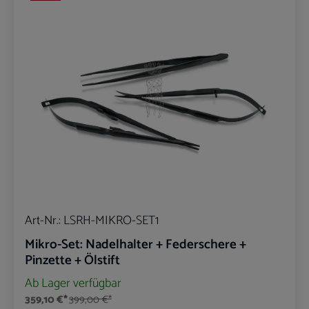
Art-Nr.:
LSRH-MIKRO-SET1
Mikro-Set: Nadelhalter + Federschere +
Pinzette + Ölstift
Ab Lager verfügbar
359,10 €*
399,00 €*