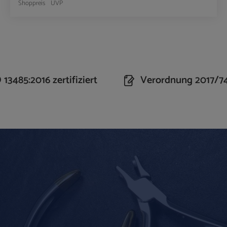
Shoppreis
UVP
n Wert ein oder benutze die Schaltflächen um 
Produkt Anzahl: Gib den gewünschte
13485:2016 zertifiziert
Verordnung 2017/7