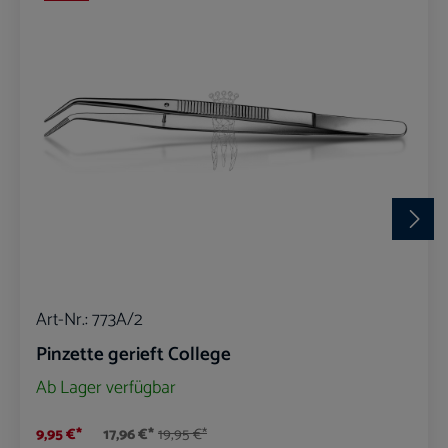
Art-Nr.:
773A/2
Pinzette gerieft College
Ab Lager verfügbar
9,95 €*
17,96 €*
19,95 €*