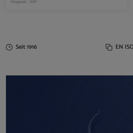
Shoppreis
UVP
Produkt Anzahl: Gib den gewünschte
Seit 1916
EN ISO 