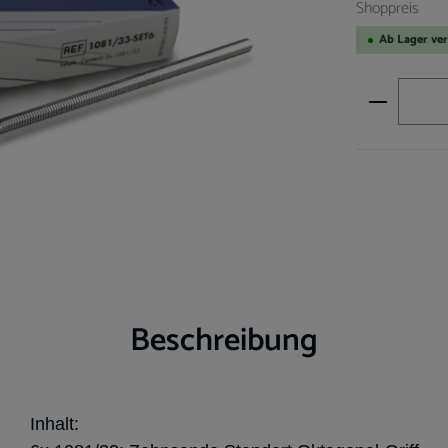
Shoppreis
Ab Lager ve
Produkt A
Beschreibung
Inhalt: