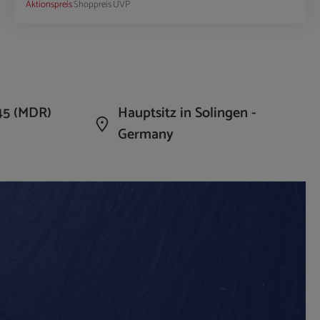
Aktionspreis
Shoppreis
UVP
die Anzahl zu erhöhen oder zu reduzieren.
n Wert ein oder benutze die Schaltflächen um 
Produkt Anzahl: Gib den gewünschte
45 (MDR)
Hauptsitz in Solingen -
Germany