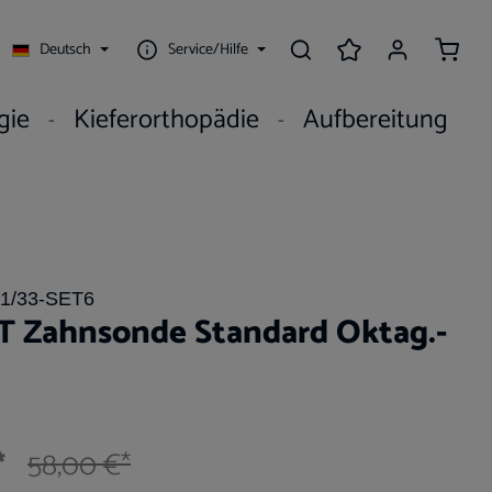
Waren
Deutsch
Service/Hilfe
gie
Kieferorthopädie
Aufbereitung
1/33-SET6
T Zahnsonde Standard Oktag.-
*
58,00 €*