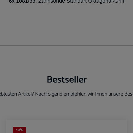
6x 1081/33: Zahnsonde Standart Oktagonal-Griff
Bestseller
btesten Artikel? Nachfolgend empfehlen wir Ihnen unsere Best
10
%