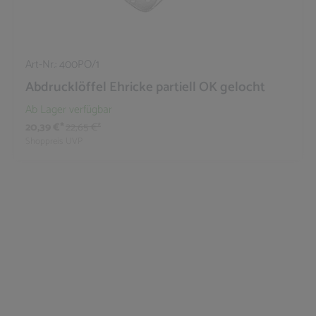
Art-Nr.:
400PO/1
Abdrucklöffel Ehricke partiell OK gelocht
Ab Lager verfügbar
20,39 €*
22,65 €*
Shoppreis
UVP
10
%