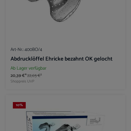
Art-Nr.:
400BO/4
Abdrucklöffel Ehricke bezahnt OK gelocht
Ab Lager verfügbar
20,39 €*
22,65 €*
Shoppreis
UVP
10
%