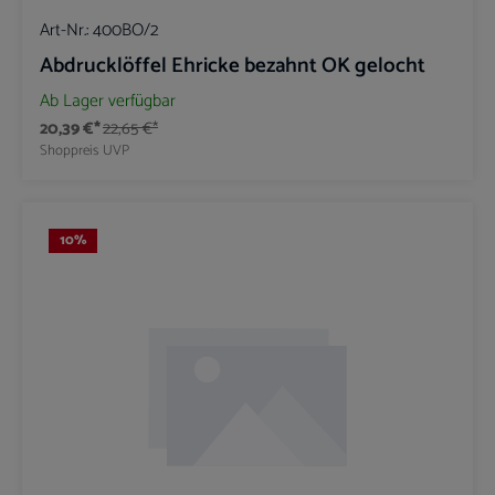
Art-Nr.:
400BO/2
Abdrucklöffel Ehricke bezahnt OK gelocht
Ab Lager verfügbar
20,39 €*
22,65 €*
Shoppreis
UVP
10
%