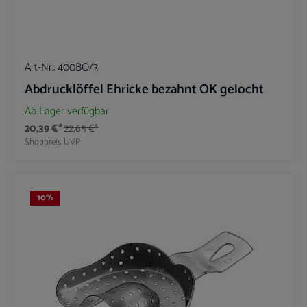
Art-Nr.:
400BO/3
Abdrucklöffel Ehricke bezahnt OK gelocht
Ab Lager verfügbar
20,39 €*
22,65 €*
Shoppreis
UVP
10
%