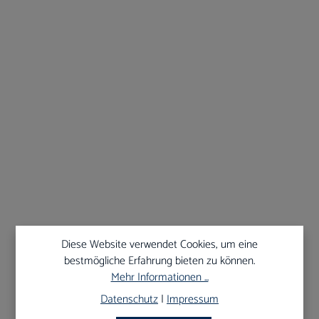
Art-Nr.:
400UO/3
Abdrucklöffel Ehricke unbezahnt OK gelocht
Ab Lager verfügbar
20,39 €*
22,65 €*
Shoppreis
UVP
Diese Website verwendet Cookies, um eine
bestmögliche Erfahrung bieten zu können.
Mehr Informationen ...
10
%
Datenschutz
|
Impressum