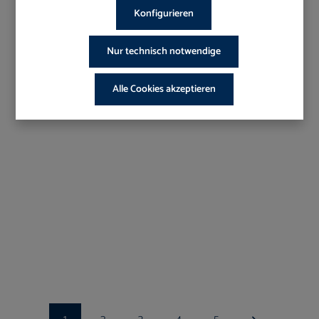
Konfigurieren
Nur technisch notwendige
Alle Cookies akzeptieren
Art-Nr.:
400UU/1
Abdrucklöffel Ehricke unbezahnt UK gelocht
Ab Lager verfügbar
20,39 €*
22,65 €*
Shoppreis
UVP