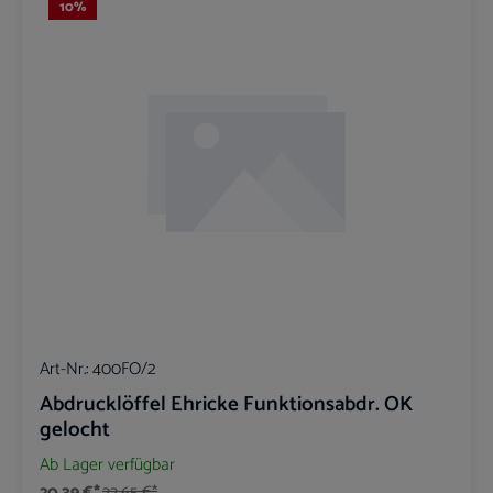
10
%
Art-Nr.:
400FO/2
Abdrucklöffel Ehricke Funktionsabdr. OK
gelocht
Ab Lager verfügbar
20,39 €*
22,65 €*