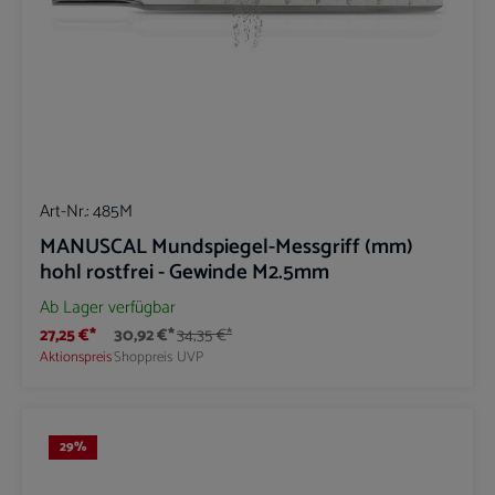
Art-Nr.:
485M
MANUSCAL Mundspiegel-Messgriff (mm)
hohl rostfrei - Gewinde M2.5mm
Ab Lager verfügbar
27,25 €*
30,92 €*
34,35 €*
Aktionspreis
Shoppreis
UVP
29
%