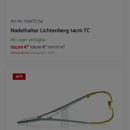
Art-Nr.:
1149TC/14
Nadelhalter Lichtenberg 14cm TC
Ab Lager verfügbar
132,00 €*
179,10 €*
199,00 €*
Aktionspreis
Shoppreis
UVP
34
%