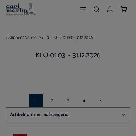
Waren
Zum Hauptinhalt springen
Aktionen/Neuheiten
KFO 01.03. - 31.12.2026
KFO 01.03. - 31.12.2026
1
2
3
4
Seite
Seite
Seite
Seite