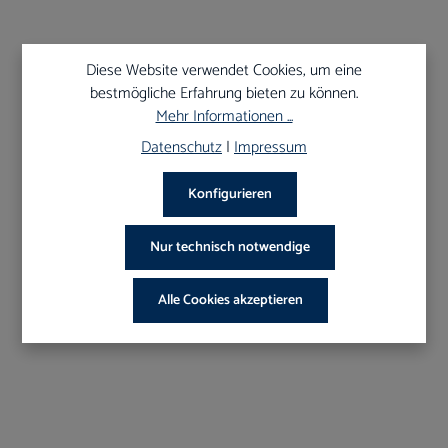
129,00 €*
154,89 €*
172,10 €*
Aktionspreis
Shoppreis
UVP
Diese Website verwendet Cookies, um eine
bestmögliche Erfahrung bieten zu können.
Mehr Informationen ...
25
%
Datenschutz
|
Impressum
Konfigurieren
Nur technisch notwendige
Alle Cookies akzeptieren
Art-Nr.:
OLS-1115-L