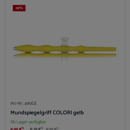
29
%
Art-Nr.:
490GE
Mundspiegelgriff COLORI gelb
Ab Lager verfügbar
6,95 €*
8,78 €*
9,75 €*