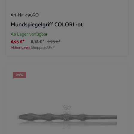
Art-Nr.:
490RO
Mundspiegelgriff COLORI rot
Ab Lager verfügbar
6,95 €*
8,78 €*
9,75 €*
Aktionspreis
Shoppreis
UVP
29
%