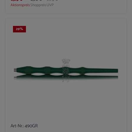
Aktionspreis
Shoppreis
UVP
29
%
Art-Nr.:
490GR