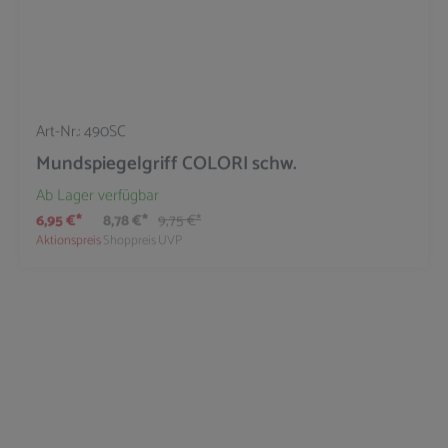
Art-Nr.:
490SC
Mundspiegelgriff COLORI schw.
Ab Lager verfügbar
6,95 €*
8,78 €*
9,75 €*
Aktionspreis
Shoppreis
UVP
42
%