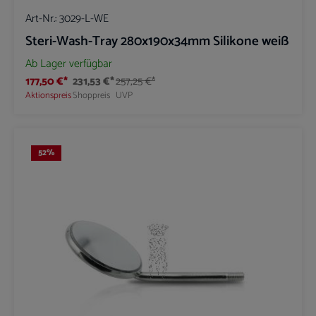
Art-Nr.:
3029-L-WE
Steri-Wash-Tray 280x190x34mm Silikone weiß
Ab Lager verfügbar
177,50 €*
231,53 €*
257,25 €*
Aktionspreis
Shoppreis
UVP
52
%