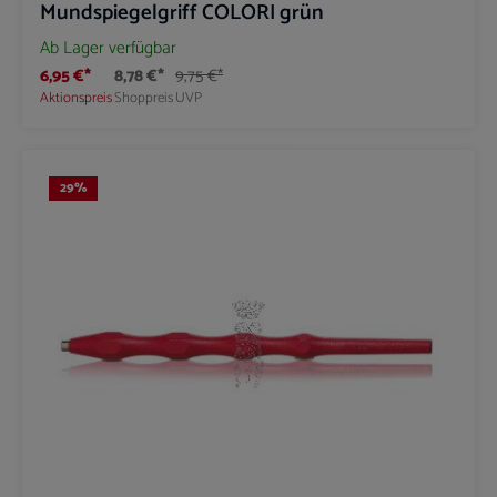
Mundspiegelgriff COLORI grün
Ab Lager verfügbar
6,95 €*
8,78 €*
9,75 €*
Aktionspreis
Shoppreis
UVP
29
%