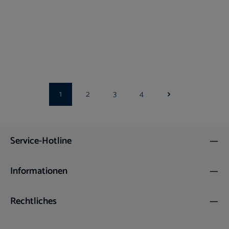
Distal-End-Cutter Universal HM 15cm langer
Griff - mit Drahtfangvorrichtung
Ab Lager verfügbar
129,00 €*
154,89 €*
172,10 €*
Aktionspreis
Shoppreis
UVP
1
2
3
4
Seite
Seite
Seite
Seite
Service-Hotline
Informationen
Rechtliches