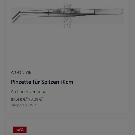
Art-Nr.:
718
Pinzette für Spitzen 15cm
Ab Lager verfügbar
34,43 €*
38,25 €*
Shoppreis
UVP
10
%