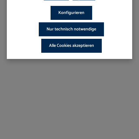
Konfigurieren
Nur technisch notwendige
Alle Cookies akzeptieren
Art-Nr.:
773AS
Pinzette gerieft College mit Stopstift
Ab Lager verfügbar
22,95 €*
25,50 €*
Shoppreis
UVP