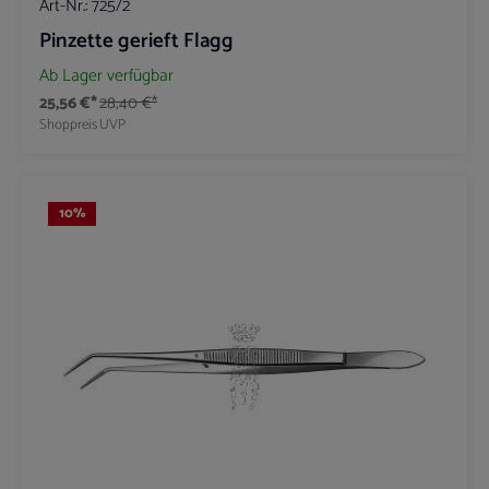
Art-Nr.:
725/2
Pinzette gerieft Flagg
Ab Lager verfügbar
25,56 €*
28,40 €*
Shoppreis
UVP
10
%