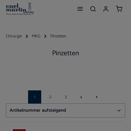
Waren
Zum Hauptinhalt springen
Chirurgie
MKG
Pinzetten
Pinzetten
1
2
3
4
Seite
Seite
Seite
Seite