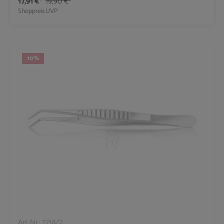
17,91 €*
19,90 €*
Shoppreis
UVP
10
%
Art-Nr.:
771A/2