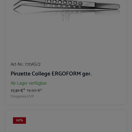
Art-Nr.:
770AS/2
Pinzette College ERGOFORM ger.
Ab Lager verfügbar
17,91 €*
19,90 €*
Shoppreis
UVP
10
%