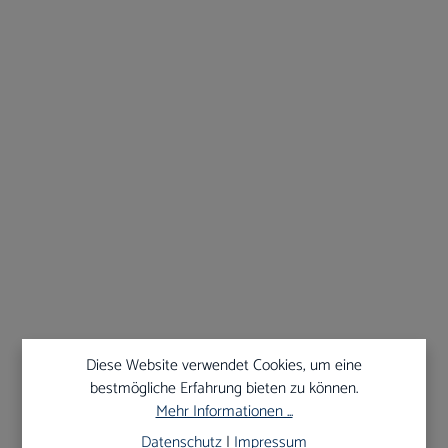
Art-Nr.:
773A/2
Pinzette gerieft College
Ab Lager verfügbar
9,95 €*
17,96 €*
19,95 €*
Aktionspreis
Shoppreis
UVP
Diese Website verwendet Cookies, um eine
bestmögliche Erfahrung bieten zu können.
Mehr Informationen ...
10
%
Datenschutz
|
Impressum