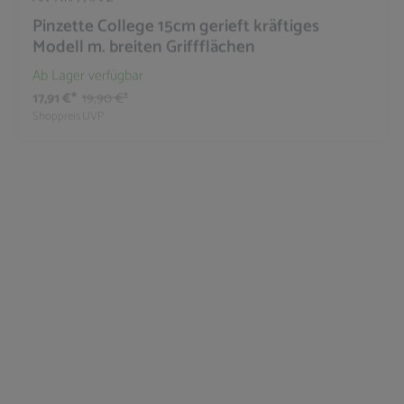
Pinzette College 15cm gerieft kräftiges
Modell m. breiten Griffflächen
Ab Lager verfügbar
17,91 €*
19,90 €*
Shoppreis
UVP
10
%