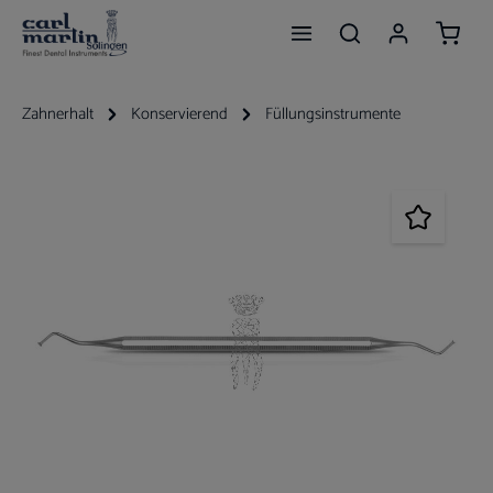
Waren
Zum Hauptinhalt springen
Zahnerhalt
Konservierend
Füllungsinstrumente
Bildergalerie überspringen