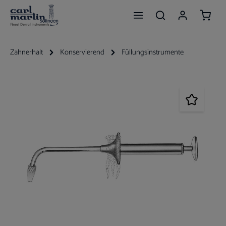
Waren
Zum Hauptinhalt springen
Zahnerhalt
Konservierend
Füllungsinstrumente
Bildergalerie überspringen