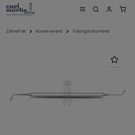
Waren
Zum Hauptinhalt springen
Zahnerhalt
Konservierend
Füllungsinstrumente
Bildergalerie überspringen