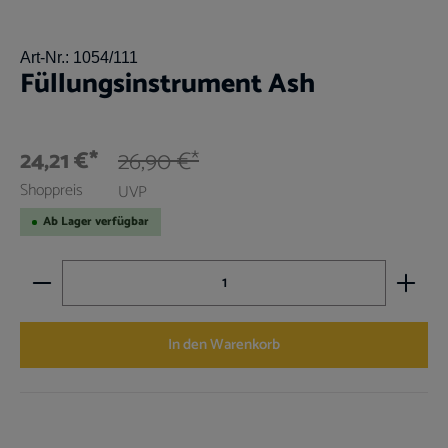
Art-Nr.:
1054/111
Füllungsinstrument Ash
24,21 €*
26,90 €*
Shoppreis
UVP
Ab Lager verfügbar
Produkt Anzahl: Gib den gewünschten Wert ein oder benutz
In den Warenkorb