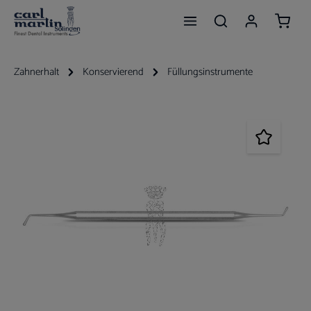
Waren
Zum Hauptinhalt springen
Zahnerhalt
Konservierend
Füllungsinstrumente
Bildergalerie überspringen