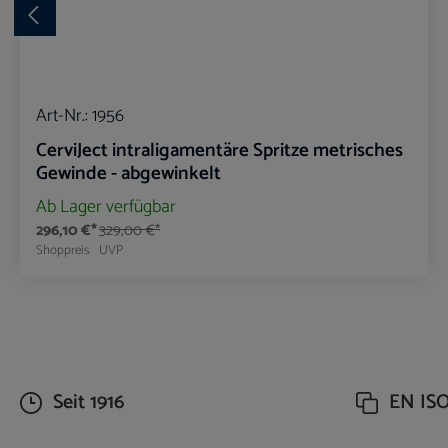
Art-Nr.:
1956
CerviJect intraligamentäre Spritze metrisches
Gewinde - abgewinkelt
Ab Lager verfügbar
296,10 €*
329,00 €*
Shoppreis
UVP
Produkt Anzahl: Gib den gewünschte
Seit 1916
EN ISO 