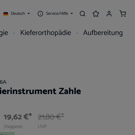
Waren
Deutsch
Service/Hilfe
gie
Kieferorthopädie
Aufbereitung
96A
ierinstrument Zahle
19,62 €*
21,80 €*
Shoppreis
UVP