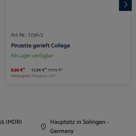
Art-Nr.:
773A/2
Pinzette gerieft College
Ab Lager verfügbar
9,95 €*
17,96 €*
19,95 €*
Aktionspreis
Shoppreis
UVP
die Anzahl zu erhöhen oder zu reduzieren.
n Wert ein oder benutze die Schaltflächen um 
Produkt Anzahl: Gib den gewünschte
45 (MDR)
Hauptsitz in Solingen -
Germany