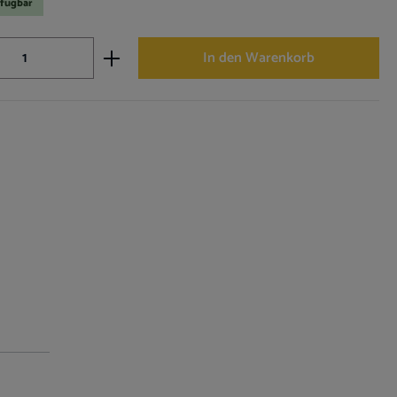
rfügbar
nzahl: Gib den gewünschten Wert ein oder ben
In den Warenkorb