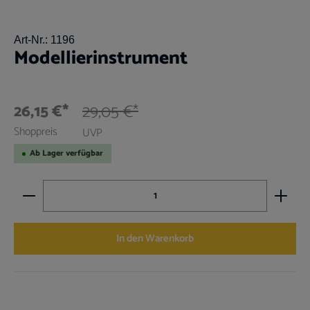
Art-Nr.:
1196
Modellierinstrument
26,15 €*
29,05 €*
Shoppreis
UVP
Ab Lager verfügbar
Produkt Anzahl: Gib den gewünschten Wert ein oder benutz
In den Warenkorb