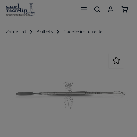
Waren
Zum Hauptinhalt springen
Zahnerhalt
Prothetik
Modellierinstrumente
Bildergalerie überspringen