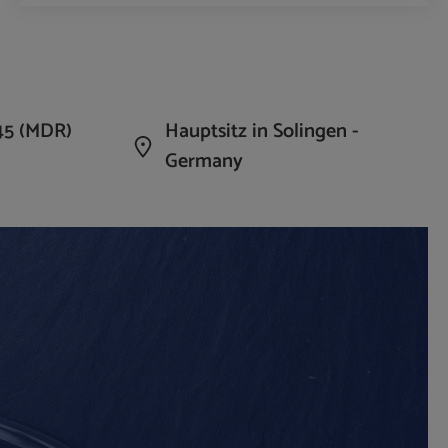
die Anzahl zu erhöhen oder zu reduzieren.
n Wert ein oder benutze die Schaltflächen um 
Produkt Anzahl: Gib den gewünschte
45 (MDR)
Hauptsitz in Solingen -
Germany