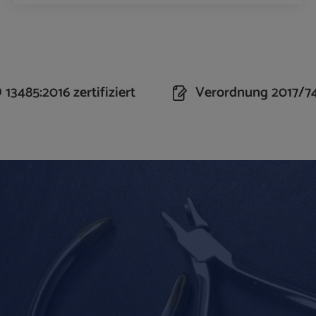
n Wert ein oder benutze die Schaltflächen um 
Produkt Anzahl: Gib den gewünschte
13485:2016 zertifiziert
Verordnung 2017/7