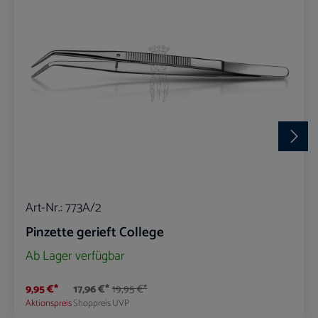
Art-Nr.:
773A/2
Pinzette gerieft College
Ab Lager verfügbar
9,95 €*
17,96 €*
19,95 €*
Aktionspreis
Shoppreis
UVP