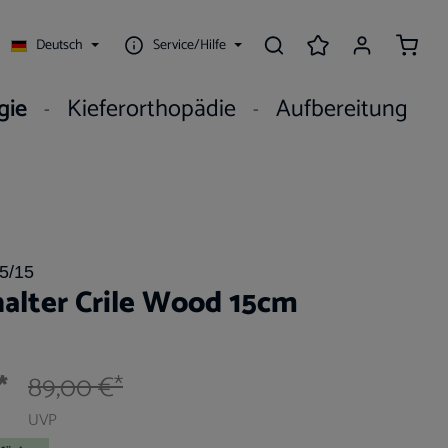
Waren
Deutsch
Service/Hilfe
gie
Kieferorthopädie
Aufbereitung
5/15
alter Crile Wood 15cm
*
89,00 €*
UVP