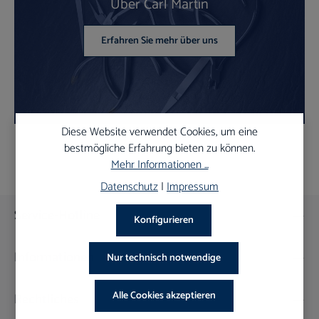
Über Carl Martin
Erfahren Sie mehr über uns
Diese Website verwendet Cookies, um eine
bestmögliche Erfahrung bieten zu können.
Mehr Informationen ...
Datenschutz
|
Impressum
Service-Hotline
Konfigurieren
Informationen
Nur technisch notwendige
Alle Cookies akzeptieren
Rechtliches