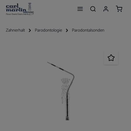
Waren
Zum Hauptinhalt springen
Zahnerhalt
Parodontologie
Parodontalsonden
Bildergalerie überspringen