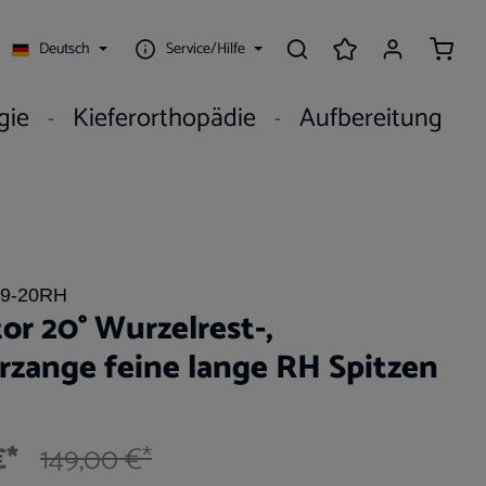
Waren
Deutsch
Service/Hilfe
gie
Kieferorthopädie
Aufbereitung
09-20RH
or 20° Wurzelrest-,
erzange feine lange RH Spitzen
€*
149,00 €*