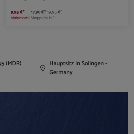
9,95 €*
17,96 €*
19,95 €*
Aktionspreis
Shoppreis
UVP
die Anzahl zu erhöhen oder zu reduzieren.
n Wert ein oder benutze die Schaltflächen um 
Produkt Anzahl: Gib den gewünschte
45 (MDR)
Hauptsitz in Solingen -
Germany