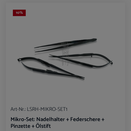
10
%
Art-Nr.:
LSRH-MIKRO-SET1
Mikro-Set: Nadelhalter + Federschere +
Pinzette + Ölstift