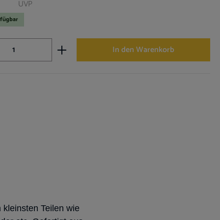
UVP
rfügbar
nzahl: Gib den gewünschten Wert ein oder ben
In den Warenkorb
kleinsten Teilen wie