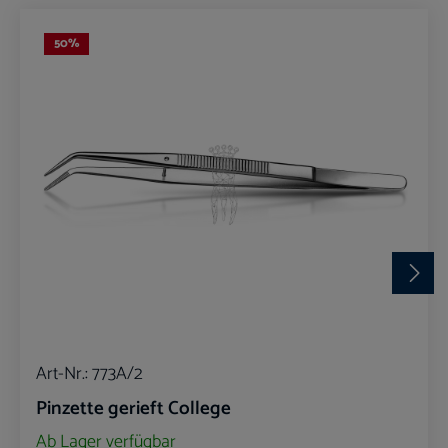
50
%
Art-Nr.:
773A/2
Pinzette gerieft College
Ab Lager verfügbar