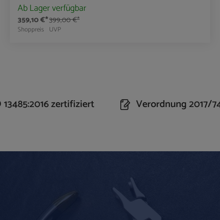
Ab Lager verfügbar
359,10 €*
399,00 €*
Shoppreis
UVP
n Wert ein oder benutze die Schaltflächen um 
Produkt Anzahl: Gib den gewünschte
13485:2016 zertifiziert
Verordnung 2017/7