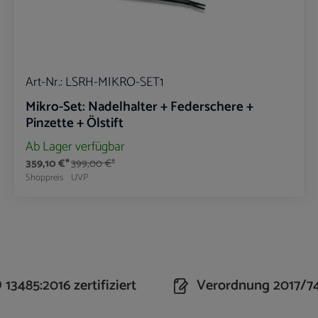
Art-Nr.:
LSRH-MIKRO-SET1
Mikro-Set: Nadelhalter + Federschere +
Pinzette + Ölstift
Ab Lager verfügbar
359,10 €*
399,00 €*
Shoppreis
UVP
n Wert ein oder benutze die Schaltflächen um 
Produkt Anzahl: Gib den gewünschte
13485:2016 zertifiziert
Verordnung 2017/7