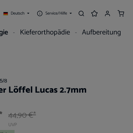
Waren
Deutsch
Service/Hilfe
gie
Kieferorthopädie
Aufbereitung
5/8
er Löffel Lucas 2.7mm
*
44,90 €*
UVP