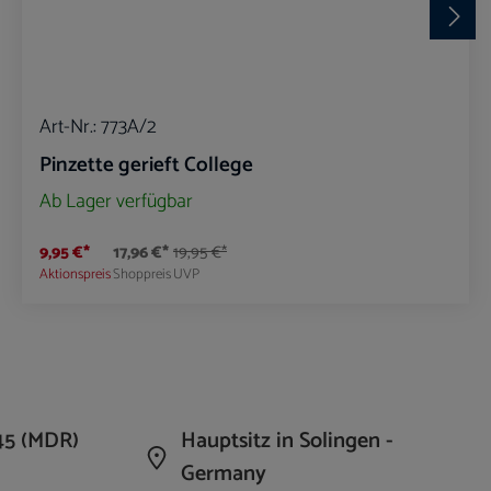
Art-Nr.:
773A/2
Pinzette gerieft College
Ab Lager verfügbar
9,95 €*
17,96 €*
19,95 €*
Aktionspreis
Shoppreis
UVP
die Anzahl zu erhöhen oder zu reduzieren.
n Wert ein oder benutze die Schaltflächen um 
Produkt Anzahl: Gib den gewünschte
45 (MDR)
Hauptsitz in Solingen -
Germany