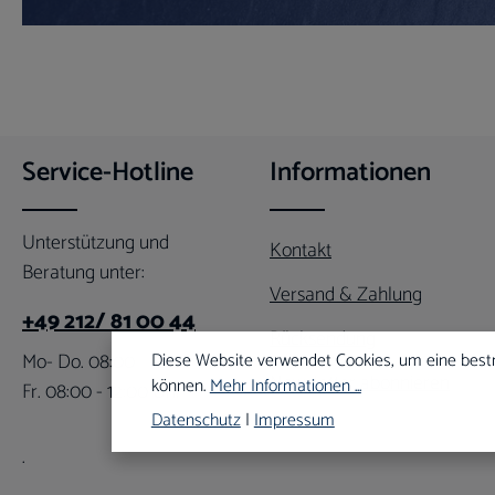
Service-Hotline
Informationen
Unterstützung und
Kontakt
Beratung unter:
Versand & Zahlung
+49 212/ 81 00 44
Rücksendung
Mo- Do. 08:00 - 16:00 Uhr
Diese Website verwendet Cookies, um eine best
Newsletter abonnieren
können.
Mehr Informationen ...
Fr. 08:00 - 12:00 Uhr
Datenschutz
|
Impressum
.