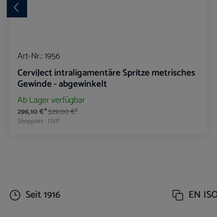
Art-Nr.:
1956
CerviJect intraligamentäre Spritze metrisches
Gewinde - abgewinkelt
Ab Lager verfügbar
296,10 €*
329,00 €*
Shoppreis
UVP
Produkt Anzahl: Gib den gewünschte
Seit 1916
EN ISO 