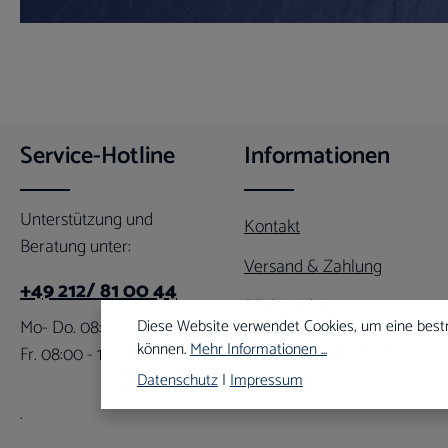
Service-Hotline
Informationen
Unterstützung und
Kontakt
Beratung unter:
Versand & Zahlung
+49 212/ 81 00 44
Rücksendung
Mo- Do. 08:00 - 16:00 Uhr
Diese Website verwendet Cookies, um eine best
Newsletter abonnieren
können.
Mehr Informationen ...
Fr. 08:00 - 12:00 Uhr
Datenschutz
|
Impressum
.