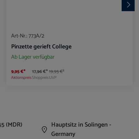
Art-Nr.:
773A/2
Pinzette gerieft College
Ab Lager verfügbar
9,95 €*
17,96 €*
19,95 €*
Aktionspreis
Shoppreis
UVP
die Anzahl zu erhöhen oder zu reduzieren.
n Wert ein oder benutze die Schaltflächen um 
Produkt Anzahl: Gib den gewünschte
45 (MDR)
Hauptsitz in Solingen -
Germany