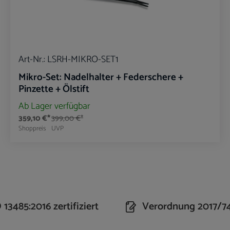
Art-Nr.:
LSRH-MIKRO-SET1
Mikro-Set: Nadelhalter + Federschere +
Pinzette + Ölstift
Ab Lager verfügbar
359,10 €*
399,00 €*
Shoppreis
UVP
n Wert ein oder benutze die Schaltflächen um 
Produkt Anzahl: Gib den gewünschte
13485:2016 zertifiziert
Verordnung 2017/7