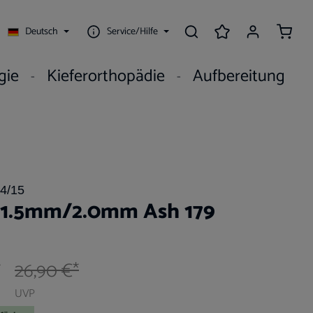
Waren
Deutsch
Service/Hilfe
gie
Kieferorthopädie
Aufbereitung
4/15
l 1.5mm/2.0mm Ash 179
*
26,90 €*
UVP