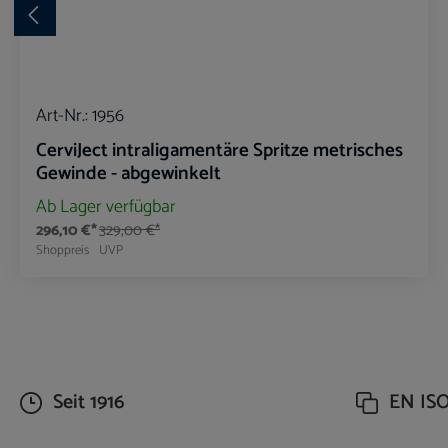
Art-Nr.:
1956
CerviJect intraligamentäre Spritze metrisches
Gewinde - abgewinkelt
Ab Lager verfügbar
296,10 €*
329,00 €*
Shoppreis
UVP
Produkt Anzahl: Gib den gewünschte
Seit 1916
EN ISO 