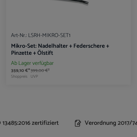
Art-Nr.:
LSRH-MIKRO-SET1
Mikro-Set: Nadelhalter + Federschere +
Pinzette + Ölstift
Ab Lager verfügbar
359,10 €*
399,00 €*
Shoppreis
UVP
n Wert ein oder benutze die Schaltflächen um 
Produkt Anzahl: Gib den gewünschte
13485:2016 zertifiziert
Verordnung 2017/7