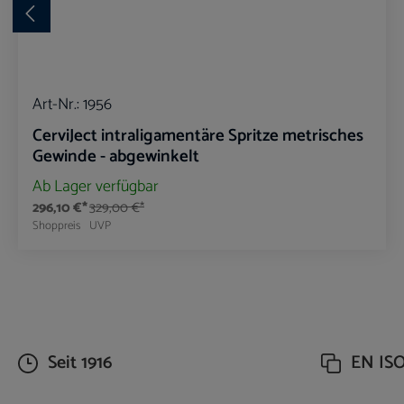
Art-Nr.:
1956
CerviJect intraligamentäre Spritze metrisches
Gewinde - abgewinkelt
Ab Lager verfügbar
296,10 €*
329,00 €*
Shoppreis
UVP
Produkt Anzahl: Gib den gewünschte
Seit 1916
EN ISO 