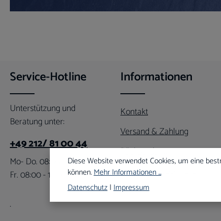
Service-Hotline
Informationen
Unterstützung und
Kontakt
Beratung unter:
Versand & Zahlung
+49 212/ 81 00 44
Rücksendung
Mo- Do. 08:00 - 16:00 Uhr
Diese Website verwendet Cookies, um eine best
Newsletter abonnieren
können.
Mehr Informationen ...
Fr. 08:00 - 12:00 Uhr
Datenschutz
|
Impressum
.