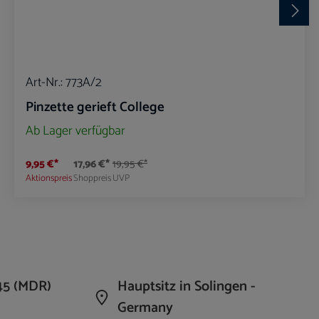
Art-Nr.:
773A/2
Pinzette gerieft College
Ab Lager verfügbar
9,95 €*
17,96 €*
19,95 €*
Aktionspreis
Shoppreis
UVP
die Anzahl zu erhöhen oder zu reduzieren.
n Wert ein oder benutze die Schaltflächen um 
Produkt Anzahl: Gib den gewünschte
45 (MDR)
Hauptsitz in Solingen -
Germany