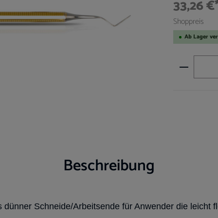
33,26 €
Shoppreis
Ab Lager ve
Produkt A
Beschreibung
s dünner Schneide/Arbeitsende für Anwender die leicht fl