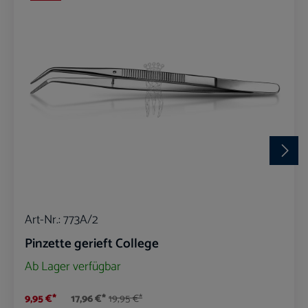
Art-Nr.:
773A/2
Pinzette gerieft College
Ab Lager verfügbar
9,95 €*
17,96 €*
19,95 €*