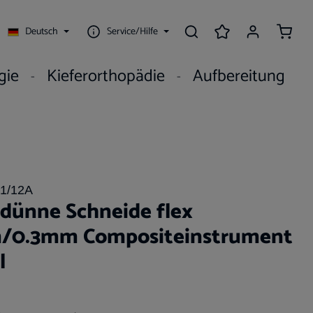
Waren
Deutsch
Service/Hilfe
gie
Kieferorthopädie
Aufbereitung
1/12A
 dünne Schneide flex
/0.3mm Compositeinstrument
l