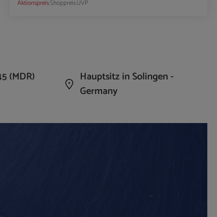
Aktionspreis
Shoppreis
UVP
die Anzahl zu erhöhen oder zu reduzieren.
n Wert ein oder benutze die Schaltflächen um 
Produkt Anzahl: Gib den gewünschte
45 (MDR)
Hauptsitz in Solingen -
Germany