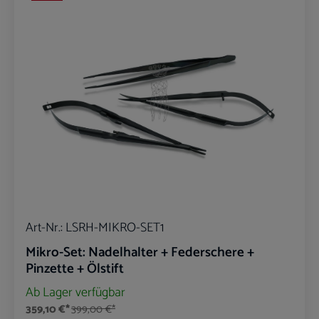
Art-Nr.:
LSRH-MIKRO-SET1
Mikro-Set: Nadelhalter + Federschere +
Pinzette + Ölstift
Ab Lager verfügbar
359,10 €*
399,00 €*