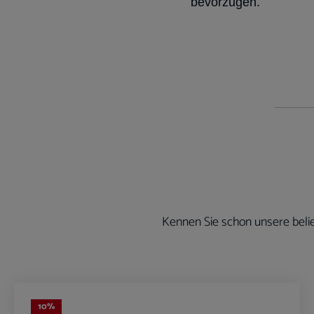
bevorzugen.
Kennen Sie schon unsere belie
Produktgalerie überspringen
10
%