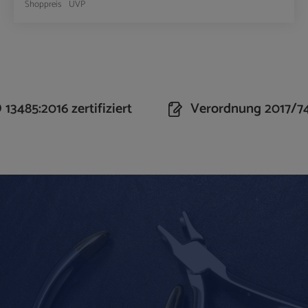
Shoppreis
UVP
n Wert ein oder benutze die Schaltflächen um 
Produkt Anzahl: Gib den gewünschte
13485:2016 zertifiziert
Verordnung 2017/7