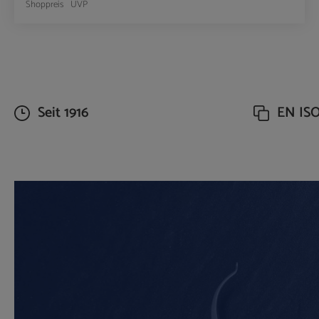
Shoppreis
UVP
Produkt Anzahl: Gib den gewünschte
Seit 1916
EN ISO 