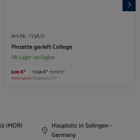
Art-Nr.:
773A/2
Pinzette gerieft College
Ab Lager verfügbar
9,95 €*
17,96 €*
19,95 €*
Aktionspreis
Shoppreis
UVP
die Anzahl zu erhöhen oder zu reduzieren.
n Wert ein oder benutze die Schaltflächen um 
Produkt Anzahl: Gib den gewünschte
45 (MDR)
Hauptsitz in Solingen -
Germany