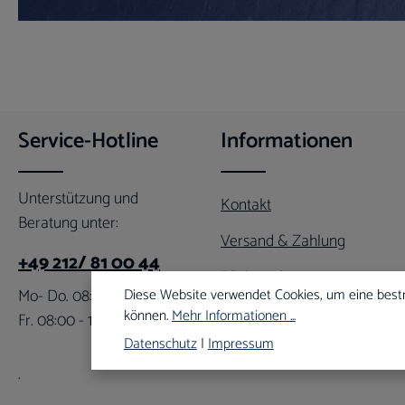
Service-Hotline
Informationen
Unterstützung und
Kontakt
Beratung unter:
Versand & Zahlung
+49 212/ 81 00 44
Rücksendung
Mo- Do. 08:00 - 16:00 Uhr
Diese Website verwendet Cookies, um eine best
Newsletter abonnieren
können.
Mehr Informationen ...
Fr. 08:00 - 12:00 Uhr
Datenschutz
|
Impressum
.