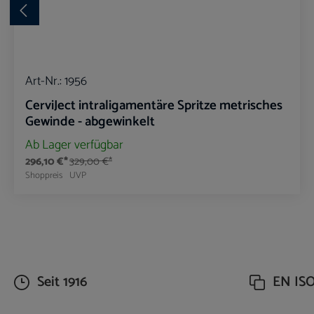
Art-Nr.:
1956
CerviJect intraligamentäre Spritze metrisches
Gewinde - abgewinkelt
Ab Lager verfügbar
296,10 €*
329,00 €*
Shoppreis
UVP
Produkt Anzahl: Gib den gewünschte
Seit 1916
EN ISO 