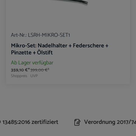
Art-Nr.:
LSRH-MIKRO-SET1
Mikro-Set: Nadelhalter + Federschere +
Pinzette + Ölstift
Ab Lager verfügbar
359,10 €*
399,00 €*
Shoppreis
UVP
n Wert ein oder benutze die Schaltflächen um 
Produkt Anzahl: Gib den gewünschte
13485:2016 zertifiziert
Verordnung 2017/7