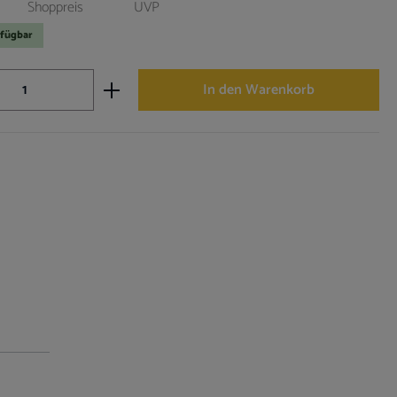
Shoppreis
UVP
rfügbar
nzahl: Gib den gewünschten Wert ein oder ben
In den Warenkorb