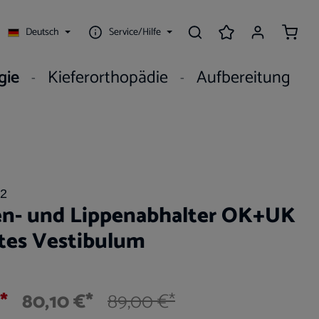
Waren
Deutsch
Service/Hilfe
gie
Kieferorthopädie
Aufbereitung
2
n- und Lippenabhalter OK+UK
tes Vestibulum
*
80,10 €*
89,00 €*