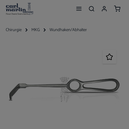
Waren
Zum Hauptinhalt springen
Chirurgie
MKG
Wundhaken/Abhalter
Bildergalerie überspringen