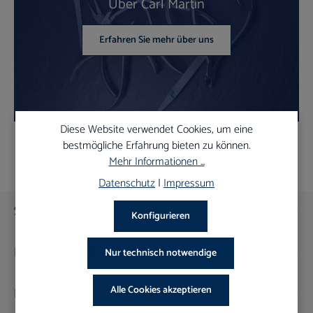
Über Carl Martin
Erfahren Sie mehr über uns
Diese Website verwendet Cookies, um eine
bestmögliche Erfahrung bieten zu können.
Mehr Informationen ...
Datenschutz
|
Impressum
Service-Hotline
Konfigurieren
Informationen
Nur technisch notwendige
Alle Cookies akzeptieren
Rechtliches