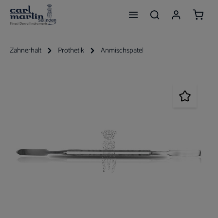
Waren
Zum Hauptinhalt springen
Zahnerhalt
Prothetik
Anmischspatel
Bildergalerie überspringen