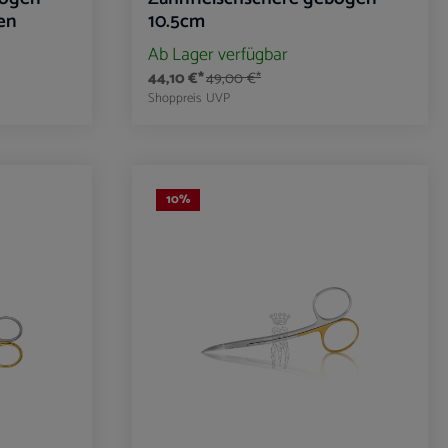
en
10.5cm
Ab Lager verfügbar
44,10 €*
49,00 €*
Shoppreis
UVP
benutze die Schaltflächen um die Anzahl zu er
ib den gewünschten Wert ein oder benutze die
Produkt Anzahl: Gib den gewü
10
%