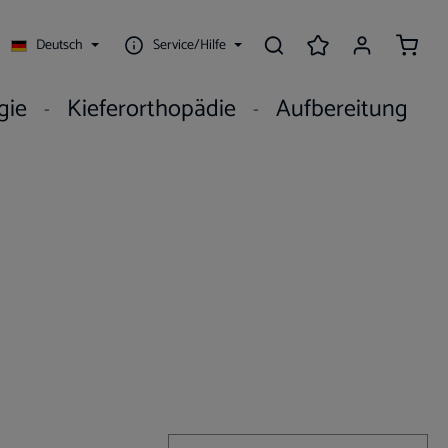
Waren
Deutsch
Service/Hilfe
gie
Kieferorthopädie
Aufbereitung