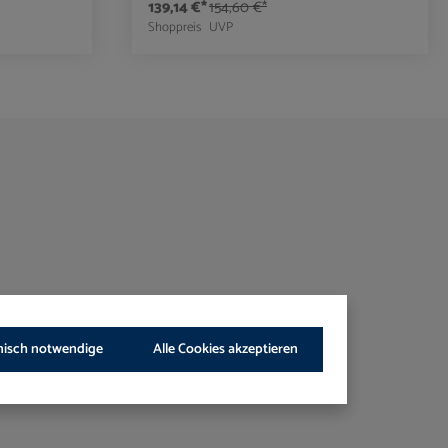
139,14 €*
154,60 €*
Shoppreis
UVP
benutze die Schaltflächen um die Anzahl zu er
ib den gewünschten Wert ein oder benutze die
Produkt Anzahl: Gib den gewü
nisch notwendige
Alle Cookies akzeptieren