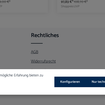
9,00 €*
97,83 €*
108,70 €*
VP
Shoppreis
UVP
t Anzahl: Gib den gewünschten Wert ein oder 
Produkt Anzahl: G
Rechtliches
AGB
Widerrufsrecht
Datenschutz
mögliche Erfahrung bieten zu
Impressum
Konfigurieren
Nur tech
Vertrag widerrufen