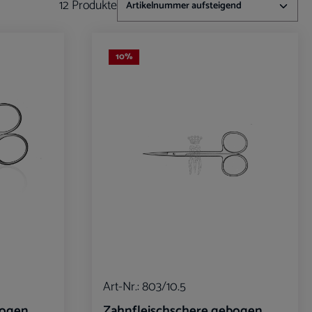
12 Produkte
10
%
Art-Nr.:
803/10.5
bogen
Zahnfleischschere gebogen