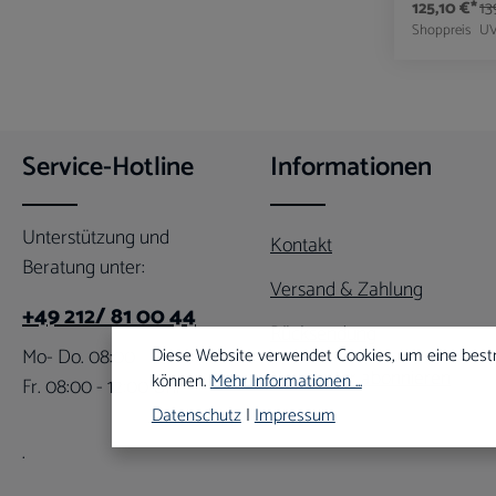
125,10 €*
13
Shoppreis
U
Produk
Service-Hotline
Informationen
Unterstützung und
Kontakt
Beratung unter:
Versand & Zahlung
+49 212/ 81 00 44
Rücksendung
Mo- Do. 08:00 - 16:00 Uhr
Diese Website verwendet Cookies, um eine best
Newsletter abonnieren
können.
Mehr Informationen ...
Fr. 08:00 - 12:00 Uhr
Datenschutz
|
Impressum
.