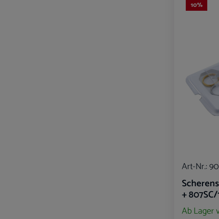
10
%
Art-Nr.:
90
Scherens
+ 807SC/1
Ab Lager 