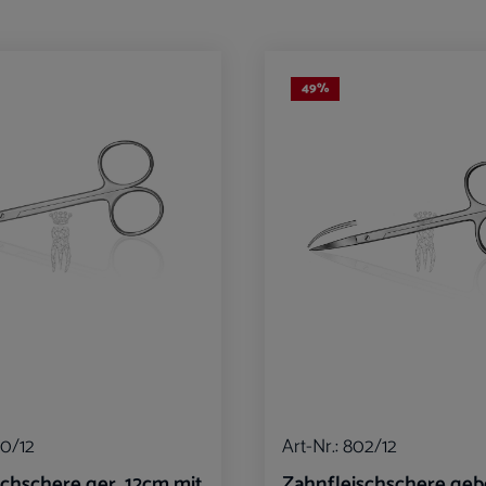
49
%
0/12
Art-Nr.:
802/12
schschere ger. 12cm mit
Zahnfleischschere ge