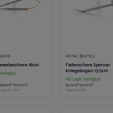
5A/18
Art-Nr.:
867/13.5
ewebeschere 18cm
Fadenschere Spencer
kniegebogen 13.5cm
verfügbar
Ab Lager verfügbar
79,10 €*
199,00 €*
53,10 €*
59,00 €*
hoppreis
UVP
Shoppreis
UVP
t Anzahl: Gib den gewünschten Wert ein oder 
Produkt Anzahl: G