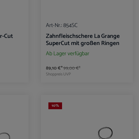
Art-Nr.:
854SC
er-Cut
Zahnfleischschere La Grange
SuperCut mit großen Ringen
Ab Lager verfügbar
89,10 €*
99,00 €*
Shoppreis
UVP
benutze die Schaltflächen um die Anzahl zu er
ib den gewünschten Wert ein oder benutze die
Produkt Anzahl: Gib den gewü
10
%