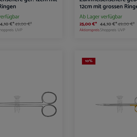
Ringen
12cm mit grossen Ring
verfügbar
Ab Lager verfügbar
4,10 €*
49,00 €*
25,00 €*
44,10 €*
49,00 €*
hoppreis
UVP
Aktionspreis
Shoppreis
UVP
t Anzahl: Gib den gewünschten Wert ein oder 
Produkt Anzahl: G
10
%