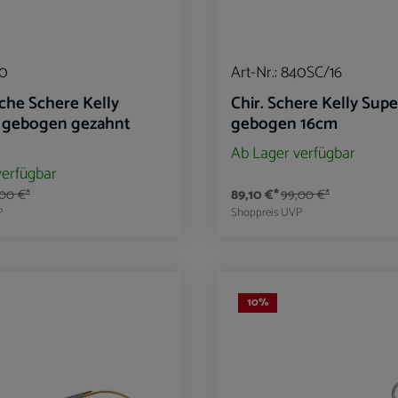
0
Art-Nr.:
840SC/16
che Schere Kelly
Chir. Schere Kelly Sup
 gebogen gezahnt
gebogen 16cm
Ab Lager verfügbar
verfügbar
00 €*
89,10 €*
99,00 €*
P
Shoppreis
UVP
t Anzahl: Gib den gewünschten Wert ein oder 
Produkt Anzahl: G
10
%