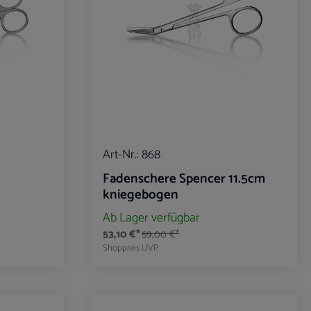
Art-Nr.:
868
Fadenschere Spencer 11.5cm
kniegebogen
Ab Lager verfügbar
53,10 €*
59,00 €*
Shoppreis
UVP
benutze die Schaltflächen um die Anzahl zu er
ib den gewünschten Wert ein oder benutze die
Produkt Anzahl: Gib den gewü