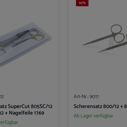
10
%
12
Art-Nr.:
9017
atz SuperCut 805SC/12
Scherensatz 800/12 + 
2 + Nagelfeile 1769
Ab Lager verfügbar
verfügbar