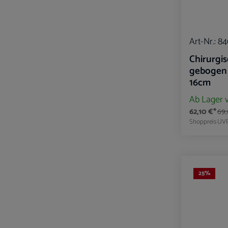
Art-Nr.:
84
Chirurgis
gebogen
16cm
Ab Lager 
62,10 €*
69,
Shoppreis
UV
Produk
25
%