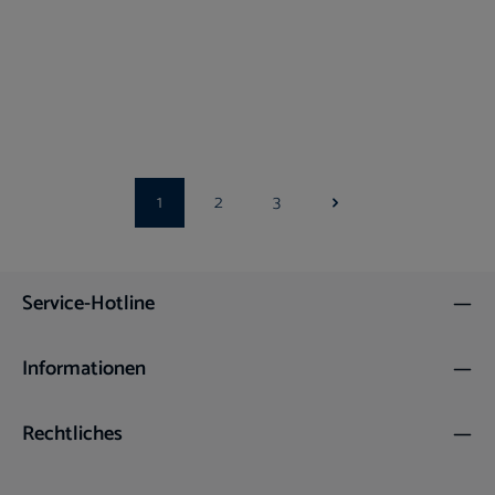
Mundspiegelgriff 8-kant massiv rostfrei
Gewinde M2.5mm
Ab Lager verfügbar
7,74 €*
8,60 €*
Shoppreis
UVP
1
2
3
Seite
Seite
Seite
Service-Hotline
Informationen
Rechtliches