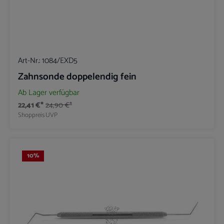
Art-Nr.:
1084/EXD5
Zahnsonde doppelendig fein
Ab Lager verfügbar
22,41 €*
24,90 €*
Shoppreis
UVP
10
%