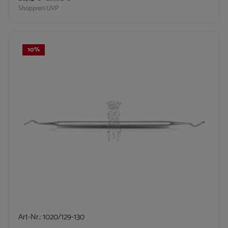
Shoppreis
UVP
10
%
Art-Nr.:
1020/129-130