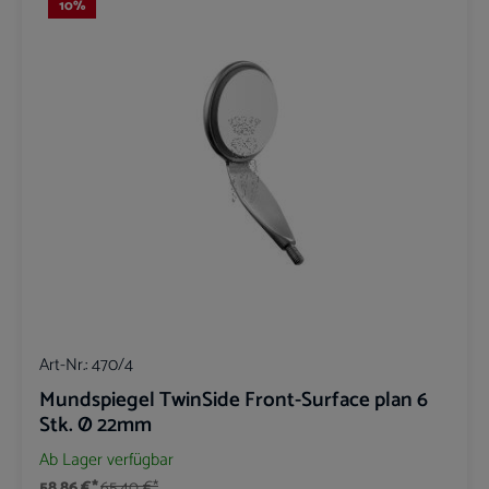
10
%
Art-Nr.:
470/4
Mundspiegel TwinSide Front-Surface plan 6
Stk. Ø 22mm
Ab Lager verfügbar
58,86 €*
65,40 €*