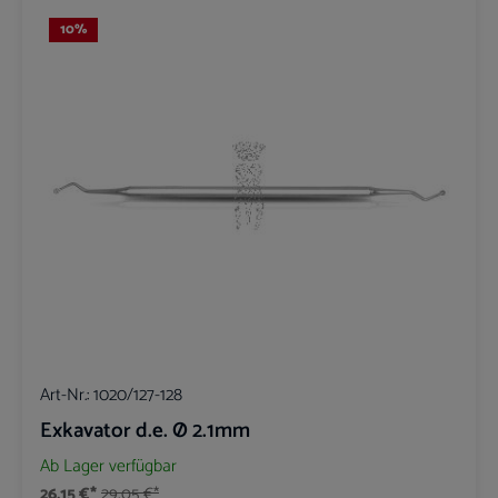
10
%
Art-Nr.:
1020/127-128
Exkavator d.e. Ø 2.1mm
Ab Lager verfügbar
26,15 €*
29,05 €*