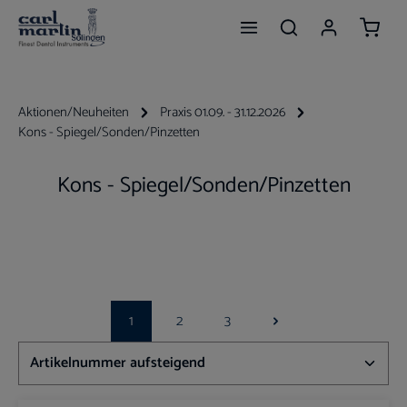
Waren
Zum Hauptinhalt springen
Aktionen/Neuheiten
Praxis 01.09. - 31.12.2026
Kons - Spiegel/Sonden/Pinzetten
Kons - Spiegel/Sonden/Pinzetten
1
2
3
Seite
Seite
Seite